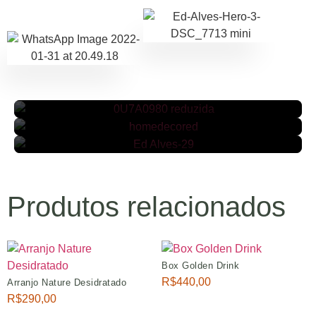
FLORES SECAS
VEJA MAIS
FLORES FRESCAS
HOME & DECOR
VEJA MAIS
VEJA MAIS
Produtos relacionados
Box Golden Drink
R$
440,00
Arranjo Nature Desidratado
R$
290,00